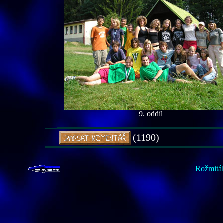
9. oddíl
(1190)
Rožmitá