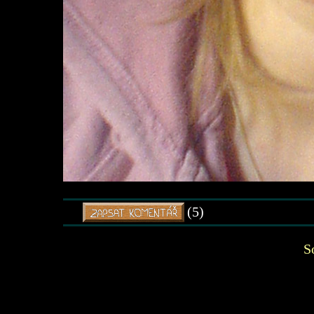
(5)
S