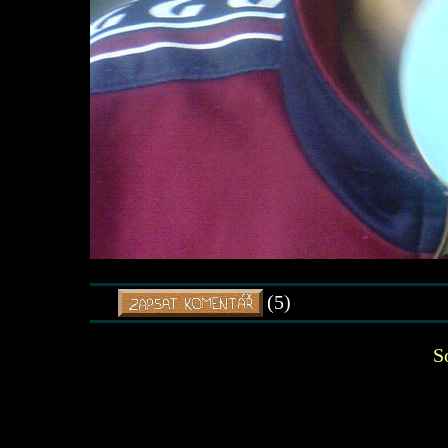
(5)
S