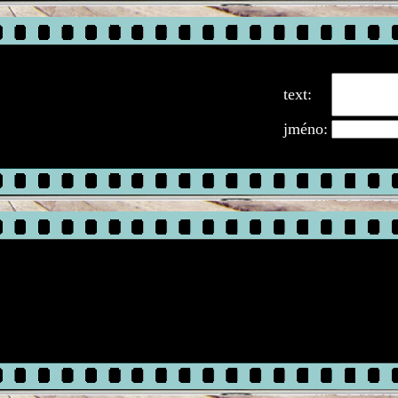
text:
jméno: